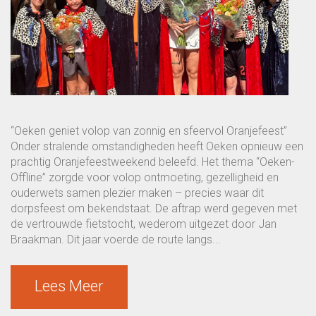
“Oeken geniet volop van zonnig en sfeervol Oranjefeest”
Onder stralende omstandigheden heeft Oeken opnieuw een
prachtig Oranjefeestweekend beleefd. Het thema “Oeken-
Offline” zorgde voor volop ontmoeting, gezelligheid en
ouderwets samen plezier maken – precies waar dit
dorpsfeest om bekendstaat. De aftrap werd gegeven met
de vertrouwde fietstocht, wederom uitgezet door Jan
Braakman. Dit jaar voerde de route langs...
Lees Meer